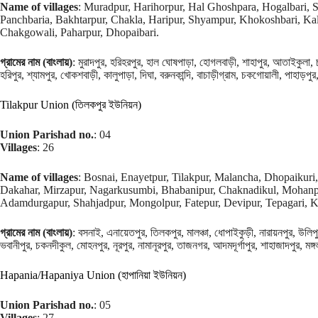
Name of villages
: Muradpur, Harihorpur, Hal Ghoshpara, Hogalbari, S
Panchbaria, Bakhtarpur, Chakla, Haripur, Shyampur, Khokoshbari, Ka
Chakgowali, Paharpur, Dhopaibari.
গ্রামের নাম (বাংলায়)
: মুরাদপুর, হরিহরপুর, হাল ঘোষপাড়া, হোগলবাড়ী, শাহাপুর, আতাইকুলা, 
হরিপুর, শ্যামপুর, খোকশবাড়ী, কালুপাড়া, দিঘা, বরুনকান্দি, বাচাড়ীগ্রাম, চকগোয়ালী, পাহাড়পু
Tilakpur Union (তিলকপুর ইউনিয়ন)
Union Parishad no.
: 04
Villages
: 26
Name of villages
: Bosnai, Enayetpur, Tilakpur, Malancha, Dhopaikuri,
Dakahar, Mirzapur, Nagarkusumbi, Bhabanipur, Chaknadikul, Mohanp
Adamdurgapur, Shahjadpur, Mongolpur, Fatepur, Devipur, Tepagari, K
গ্রামের নাম (বাংলায়)
: বসনাই, এনায়েতপুর, তিলকপুর, মালঞ্চা, ধোপাইকুড়ী, নারায়নপুর, উলিপুর,
ভবানীপুর, চকনদীকুল, মোহনপুর, নূরপুর, নামানূরপুর, তাজনগর, আদমদূর্গাপুর, শাহাজাদপুর, ম
Hapania/Hapaniya Union (হাপানিয়া ইউনিয়ন)
Union Parishad no.
: 05
Villages
: 27