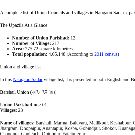
A complete list of Union Councils and villages in Naogaon Sadar Upaz
The Upazila At a Glance
Number of Union Parishad:
12
Number of Village:
217
Area:
275.72 square kilometres
Total population:
4,05,148 (According to
2011 census
)
Union and village list
In this
Naogaon Sadar
village list, it is presented in both English and Be
Barshail Union (বর্ষাইল ইউনিয়ন)
Union Parishad no.
: 01
Villages
: 23
Name of villages
: Barshail, Marma, Baluvara, Mallikpur, Keshabpur,
Jhargram, Dhopaipur, Anantapur, Kosba, Gobindpur, Shokor, Kuanaga
Chandpur, Ganigach, Qutubpur, Fatejungpur.