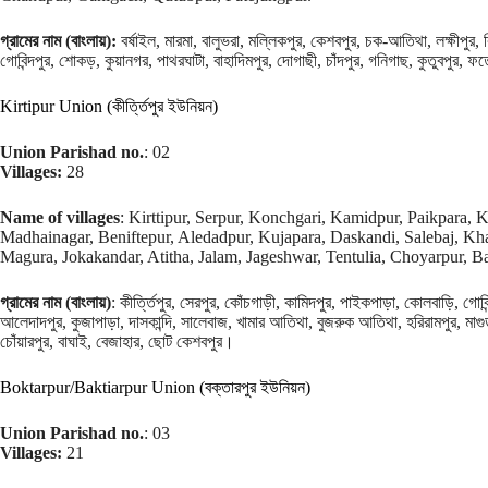
গ্রামের নাম (বাংলায়):
বর্ষাইল, মারমা, বালুভরা, মল্লিকপুর, কেশবপুর, চক-আতিথা, লক্ষীপুর
গোবিন্দপুর, শোকড়, কুয়ানগর, পাথরঘাটা, বাহাদিমপুর, দোগাছী, চাঁদপুর, গনিগাছ, কুতুবপুর, 
Kirtipur Union (কীর্ত্তিপুর ইউনিয়ন)
Union Parishad no.
: 02
Villages:
28
Name of villages
: Kirttipur, Serpur, Konchgari, Kamidpur, Paikpara, 
Madhainagar, Beniftepur, Aledadpur, Kujapara, Daskandi, Salebaj, Kh
Magura, Jokakandar, Atitha, Jalam, Jageshwar, Tentulia, Choyarpur, B
গ্রামের নাম (বাংলায়)
: কীর্ত্তিপুর, সেরপুর, কোঁচগাড়ী, কামিদপুর, পাইকপাড়া, কোলবাড়ি, গোবি
আলেদাদপুর, কুজাপাড়া, দাসকান্দি, সালেবাজ, খামার আতিথা, বুজরুক আতিথা, হরিরামপুর, মাগু
চোঁয়ারপুর, বাঘাই, বেজাহার, ছোট কেশবপুর।
Boktarpur/Baktiarpur Union (বক্তারপুর ইউনিয়ন)
Union Parishad no.
: 03
Villages:
21