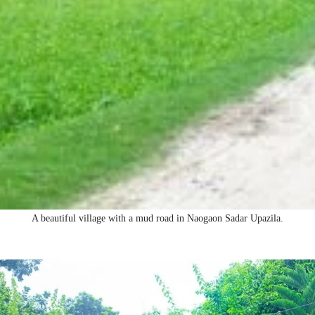
A beautiful village with a mud road in Naogaon Sadar Upazila.