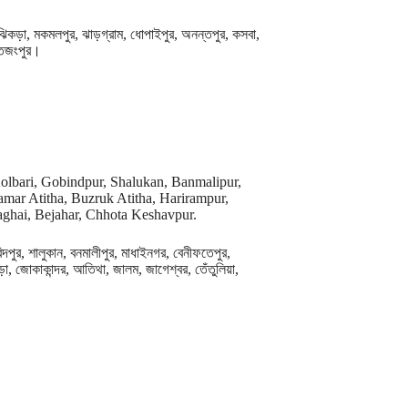
, ঝিকড়া, মকমলপুর, ঝাড়গ্রাম, ধোপাইপুর, অনন্তপুর, কসবা,
ফতেজংপুর।
Kolbari, Gobindpur, Shalukan, Banmalipur,
amar Atitha, Buzruk Atitha, Harirampur,
aghai, Bejahar, Chhota Keshavpur.
ন্দপুর, শালুকান, বনমালীপুর, মাধাইনগর, বেনীফতেপুর,
ড়া, জোকাকান্দর, আতিথা, জালম, জাগেশ্বর, তেঁতুলিয়া,