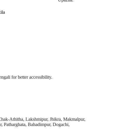
ila
ngali for better accessibility.
 Chak-Athitha, Lakshmipur, Jhikra, Makmalpur,
r, Patharghata, Bahadimpur, Dogachi,