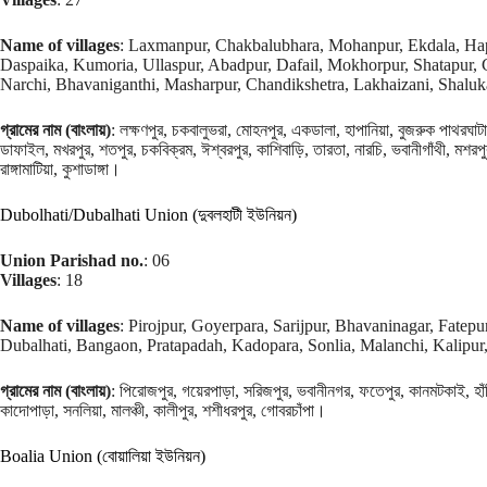
Name of villages
: Laxmanpur, Chakbalubhara, Mohanpur, Ekdala, Hap
Daspaika, Kumoria, Ullaspur, Abadpur, Dafail, Mokhorpur, Shatapur, 
Narchi, Bhavaniganthi, Masharpur, Chandikshetra, Lakhaizani, Shaluk
গ্রামের নাম (বাংলায়)
: লক্ষণপুর, চকবালুভরা, মোহনপুর, একডালা, হাপানিয়া, বুজরুক পাথরঘাট
ডাফাইল, মখরপুর, শতপুর, চকবিক্রম, ঈশ্বরপুর, কাশিবাড়ি, তারতা, নারচি, ভবানীগাঁথী, মশরপুর
রাঙ্গামাটিয়া, কুশাডাঙ্গা।
Dubolhati/Dubalhati Union (দুবলহাটী ইউনিয়ন)
Union Parishad no.
: 06
Villages
: 18
Name of villages
: Pirojpur, Goyerpara, Sarijpur, Bhavaninagar, Fatep
Dubalhati, Bangaon, Pratapadah, Kadopara, Sonlia, Malanchi, Kalipur
গ্রামের নাম (বাংলায়)
: পিরোজপুর, গয়েরপাড়া, সরিজপুর, ভবানীনগর, ফতেপুর, কানমটকাই, হাঁড়িয়
কাদোপাড়া, সনলিয়া, মালঞ্চী, কালীপুর, শশীধরপুর, গোবরচাঁপা।
Boalia Union (বোয়ালিয়া ইউনিয়ন)