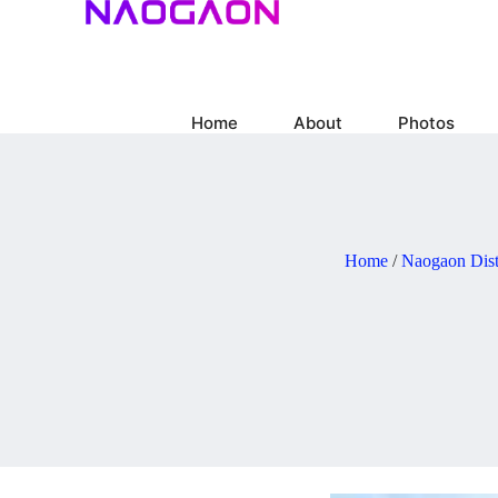
Skip
to
content
Home
About
Photos
Home
/
Naogaon Dist