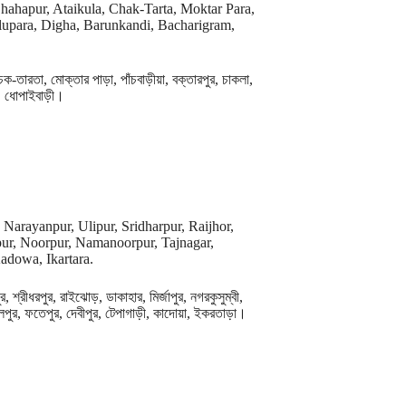
hahapur, Ataikula, Chak-Tarta, Moktar Para,
lupara, Digha, Barunkandi, Bacharigram,
চক-তারতা, মোক্তার পাড়া, পাঁচবাড়ীয়া, বক্তারপুর, চাকলা,
র, ধোপাইবাড়ী।
 Narayanpur, Ulipur, Sridharpur, Raijhor,
ur, Noorpur, Namanoorpur, Tajnagar,
adowa, Ikartara.
 শ্রীধরপুর, রাইঝোড়, ডাকাহার, মির্জাপুর, নগরকুসুম্বী,
ঙ্গলপুর, ফতেপুর, দেবীপুর, টেপাগাড়ী, কাদোয়া, ইকরতাড়া।